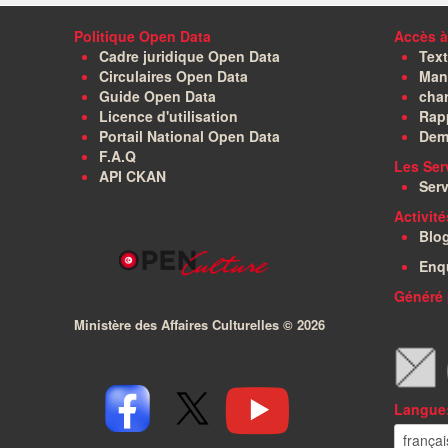
Politique Open Data
Accès à
Cadre juridique Open Data
Text
Circulaires Open Data
Manu
Guide Open Data
char
Licence d'utilisation
Rapp
Portail National Open Data
Dem
F.A.Q
Les Ser
API CKAN
Serv
Activit
Blo
Enq
Généré 
Ministère des Affaires Culturelles ©
2026
Langue