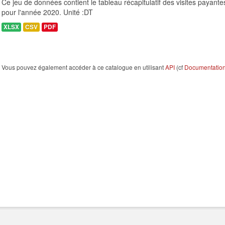
Ce jeu de données contient le tableau récapitulatif des visites payant
pour l'année 2020. Unité :DT
XLSX
CSV
PDF
Vous pouvez également accéder à ce catalogue en utilisant
API
(cf
Documentation 