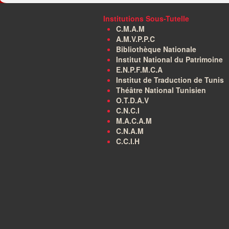
Institutions Sous-Tutelle
C.M.A.M
A.M.V.P.P.C
Bibliothèque Nationale
Institut National du Patrimoine
E.N.P.F.M.C.A
Institut de Traduction de Tunis
Théâtre National Tunisien
O.T.D.A.V
C.N.C.I
M.A.C.A.M
C.N.A.M
C.C.I.H