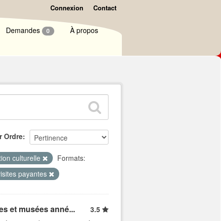
Connexion
Contact
Demandes
À propos
0
r Ordre
ion culturelle
Formats:
visites payantes
tes et musées anné...
3.5