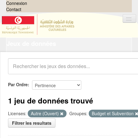
Connexion
Contact
Jeux de données
Jeux de données
Organisations
Groupes
Demandes
0
Par Ordre
À propos
1 jeu de données trouvé
Licenses:
Autre (Ouvert)
Groupes:
Budget et Subvention
Filtrer les resultats