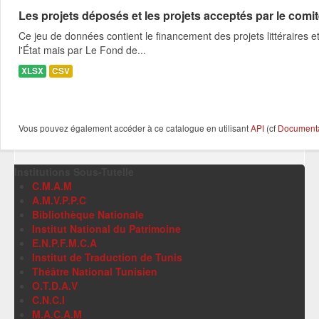
Les projets déposés et les projets acceptés par le comité
Ce jeu de données contient le financement des projets littéraires et
l'État mais par Le Fond de...
XLSX
CSV
Vous pouvez également accéder à ce catalogue en utilisant
API
(cf
Documentat
Institutions Sous-Tutelle
C.M.A.M
A.M.V.P.P.C
Bibliothèque Nationale
Institut National du Patrimoine
E.N.P.F.M.C.A
Institut de Traduction de Tunis
Théâtre National Tunisien
O.T.D.A.V
C.N.C.I
M.A.C.A.M