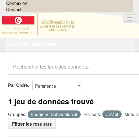
Connexion
Contact
Jeux de données
Jeux de données
Organisations
Groupes
Demandes
0
Par Ordre
À propos
1 jeu de données trouvé
Groupes:
Budget et Subvention
Formats:
CSV
Mots-cl
Filtrer les resultats