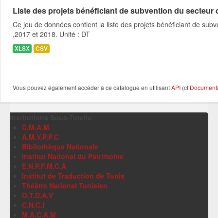
Liste des projets bénéficiant de subvention du secteur des
Ce jeu de données contient la liste des projets bénéficiant de subve
,2017 et 2018. Unité : DT
XLSX
CSV
Vous pouvez également accéder à ce catalogue en utilisant
API
(cf
Documentat
Institutions Sous-Tutelle
C.M.A.M
A.M.V.P.P.C
Bibliothèque Nationale
Institut National du Patrimoine
E.N.P.F.M.C.A
Institut de Traduction de Tunis
Théâtre National Tunisien
O.T.D.A.V
C.N.C.I
M.A.C.A.M