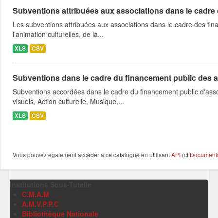
Subventions attribuées aux associations dans le cadre
Les subventions attribuées aux associations dans le cadre des fina
l’animation culturelles, de la...
XLS
CSV
Subventions dans le cadre du financement public des a
Subventions accordées dans le cadre du financement public d'asso
visuels, Action culturelle, Musique,...
XLS
CSV
Vous pouvez également accéder à ce catalogue en utilisant
API
(cf
Documentat
Institutions Sous-Tutelle
C.M.A.M
A.M.V.P.P.C
Bibliothèque Nationale