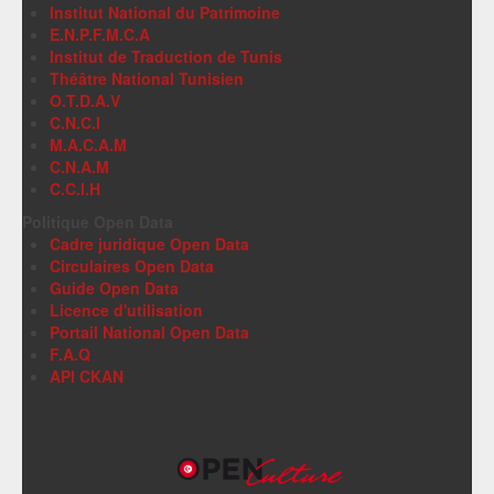
Institut National du Patrimoine
E.N.P.F.M.C.A
Institut de Traduction de Tunis
Théâtre National Tunisien
O.T.D.A.V
C.N.C.I
M.A.C.A.M
C.N.A.M
C.C.I.H
Politique Open Data
Cadre juridique Open Data
Circulaires Open Data
Guide Open Data
Licence d'utilisation
Portail National Open Data
F.A.Q
API CKAN