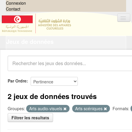
Connexion
Contact
Jeux de données
Jeux de données
Organisations
Groupes
Demandes
0
Par Ordre
À propos
2 jeux de données trouvés
Groupes:
Arts audio-visuels
Arts scéniques
Formats:
Filtrer les resultats