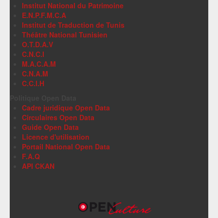
Institut National du Patrimoine
E.N.P.F.M.C.A
Institut de Traduction de Tunis
Théâtre National Tunisien
O.T.D.A.V
C.N.C.I
M.A.C.A.M
C.N.A.M
C.C.I.H
Politique Open Data
Cadre juridique Open Data
Circulaires Open Data
Guide Open Data
Licence d'utilisation
Portail National Open Data
F.A.Q
API CKAN