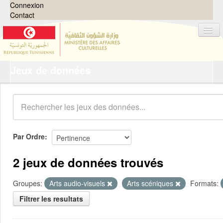
Connexion
Contact
Jeux de données
Jeux de données
Organisations
Groupes
Demandes
0
Par Ordre
À propos
2 jeux de données trouvés
Groupes:
Arts audio-visuels
Arts scéniques
Formats:
Filtrer les resultats