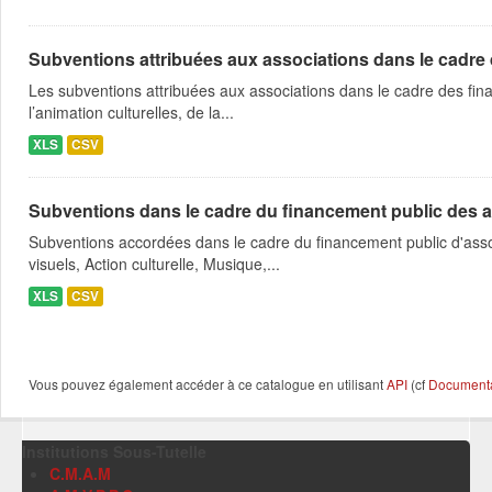
Subventions attribuées aux associations dans le cadre
Les subventions attribuées aux associations dans le cadre des fina
l’animation culturelles, de la...
XLS
CSV
Subventions dans le cadre du financement public des a
Subventions accordées dans le cadre du financement public d'asso
visuels, Action culturelle, Musique,...
XLS
CSV
Vous pouvez également accéder à ce catalogue en utilisant
API
(cf
Documentat
Institutions Sous-Tutelle
C.M.A.M