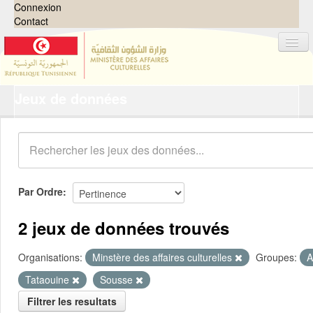
Connexion
Contact
Jeux de données
Jeux de données
Organisations
Groupes
Demandes
0
Par Ordre
À propos
2 jeux de données trouvés
Organisations:
Minstère des affaires culturelles
Groupes:
A
Tataouine
Sousse
Filtrer les resultats