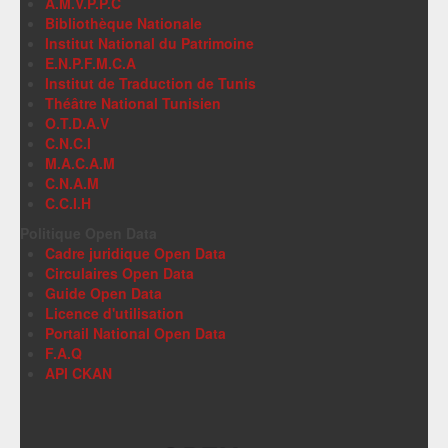
A.M.V.P.P.C
Bibliothèque Nationale
Institut National du Patrimoine
E.N.P.F.M.C.A
Institut de Traduction de Tunis
Théâtre National Tunisien
O.T.D.A.V
C.N.C.I
M.A.C.A.M
C.N.A.M
C.C.I.H
Politique Open Data
Cadre juridique Open Data
Circulaires Open Data
Guide Open Data
Licence d'utilisation
Portail National Open Data
F.A.Q
API CKAN