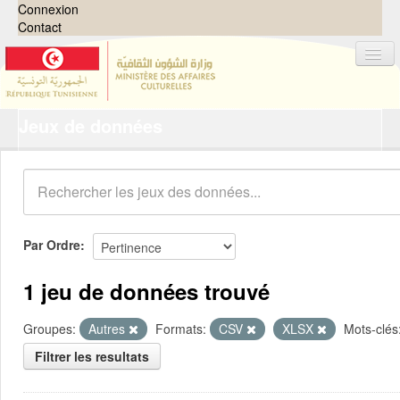
Connexion
Contact
Jeux de données
Jeux de données
Organisations
Groupes
Demandes
0
Par Ordre
À propos
1 jeu de données trouvé
Groupes:
Autres
Formats:
CSV
XLSX
Mots-clés
Filtrer les resultats