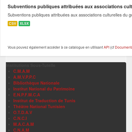
Subventions publiques attribuées aux associations cultu
Subventions publiques attribuées aux associations culturelles du
CSV
XLSX
Vous pouvez également accéder à ce catalogue en utilisant
API
(cf
Documentat
Institutions Sous-Tutelle
C.M.A.M
A.M.V.P.P.C
Bibliothèque Nationale
Institut National du Patrimoine
E.N.P.F.M.C.A
Institut de Traduction de Tunis
Théâtre National Tunisien
O.T.D.A.V
C.N.C.I
M.A.C.A.M
C.N.A.M