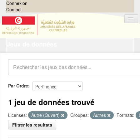
Connexion
Contact
Jeux de données
Jeux de données
Organisations
Groupes
Demandes
0
Par Ordre
À propos
1 jeu de données trouvé
Licenses:
Autre (Ouvert)
Groupes:
Autres
Formats:
Filtrer les resultats