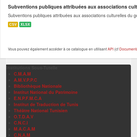
Subventions publiques attribuées aux associations cultu
Subventions publiques attribuées aux associations culturelles du
CSV
XLSX
Vous pouvez également accéder à ce catalogue en utilisant
API
(cf
Documentat
Institutions Sous-Tutelle
C.M.A.M
A.M.V.P.P.C
Bibliothèque Nationale
Institut National du Patrimoine
E.N.P.F.M.C.A
Institut de Traduction de Tunis
Théâtre National Tunisien
O.T.D.A.V
C.N.C.I
M.A.C.A.M
C.N.A.M