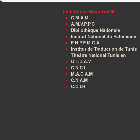
Institutions Sous-Tutelle
C.M.A.M
A.M.V.P.P.C
Bibliothèque Nationale
Institut National du Patrimoine
E.N.P.F.M.C.A
Institut de Traduction de Tunis
Théâtre National Tunisien
O.T.D.A.V
C.N.C.I
M.A.C.A.M
C.N.A.M
C.C.I.H