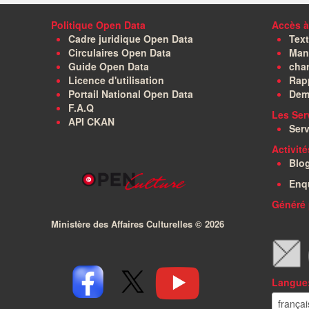
Politique Open Data
Accès à
Cadre juridique Open Data
Text
Circulaires Open Data
Manu
Guide Open Data
char
Licence d'utilisation
Rapp
Portail National Open Data
Dem
F.A.Q
Les Ser
API CKAN
Serv
Activit
Blo
Enq
Généré 
Ministère des Affaires Culturelles ©
2026
Langue