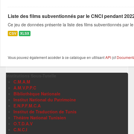
Liste des films subventionnés par le CNCI pendant 2022
Ce jeu de données présente la liste des films subventionnés par 
CSV
XLSX
Vous pouvez également accéder à ce catalogue en utilisant
API
(cf
Documentat
Institutions Sous-Tutelle
C.M.A.M
A.M.V.P.P.C
Bibliothèque Nationale
Institut National du Patrimoine
E.N.P.F.M.C.A
Institut de Traduction de Tunis
Théâtre National Tunisien
O.T.D.A.V
C.N.C.I