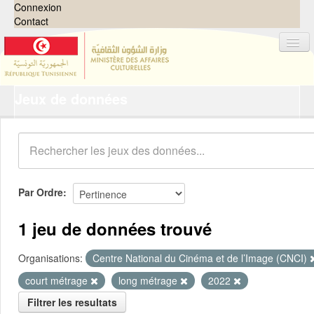
Connexion
Contact
Jeux de données
Jeux de données
Organisations
Groupes
Demandes
0
Par Ordre
À propos
1 jeu de données trouvé
Organisations:
Centre National du Cinéma et de l’Image (CNCI)
court métrage
long métrage
2022
Filtrer les resultats