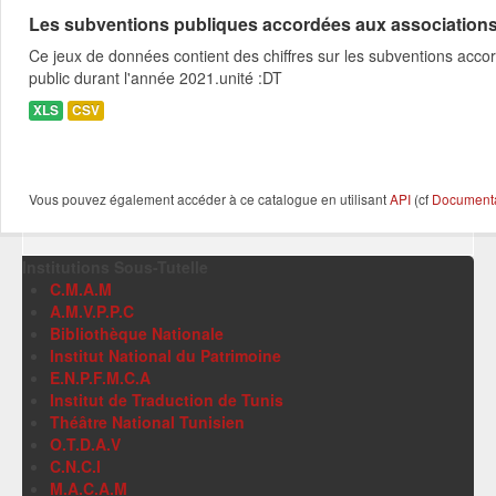
Les subventions publiques accordées aux associations c
Ce jeux de données contient des chiffres sur les subventions acco
public durant l'année 2021.unité :DT
XLS
CSV
Vous pouvez également accéder à ce catalogue en utilisant
API
(cf
Documentat
Institutions Sous-Tutelle
C.M.A.M
A.M.V.P.P.C
Bibliothèque Nationale
Institut National du Patrimoine
E.N.P.F.M.C.A
Institut de Traduction de Tunis
Théâtre National Tunisien
O.T.D.A.V
C.N.C.I
M.A.C.A.M