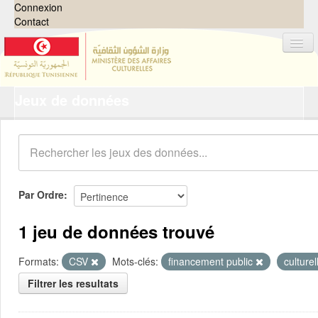
Connexion
Contact
Jeux de données
Jeux de données
Organisations
Groupes
Demandes
0
Par Ordre
À propos
1 jeu de données trouvé
Formats:
CSV
Mots-clés:
financement public
culture
Filtrer les resultats