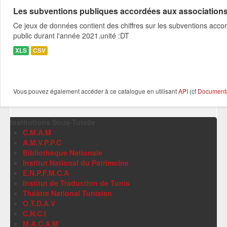
Les subventions publiques accordées aux associations c
Ce jeux de données contient des chiffres sur les subventions acco
public durant l'année 2021.unité :DT
XLS
CSV
Vous pouvez également accéder à ce catalogue en utilisant
API
(cf
Documentat
Institutions Sous-Tutelle
C.M.A.M
A.M.V.P.P.C
Bibliothèque Nationale
Institut National du Patrimoine
E.N.P.F.M.C.A
Institut de Traduction de Tunis
Théâtre National Tunisien
O.T.D.A.V
C.N.C.I
M.A.C.A.M