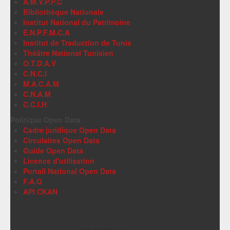
A.M.V.P.P.C
Bibliothèque Nationale
Institut National du Patrimoine
E.N.P.F.M.C.A
Institut de Traduction de Tunis
Théâtre National Tunisien
O.T.D.A.V
C.N.C.I
M.A.C.A.M
C.N.A.M
C.C.I.H
Politique Open Data
Cadre juridique Open Data
Circulaires Open Data
Guide Open Data
Licence d'utilisation
Portail National Open Data
F.A.Q
API CKAN