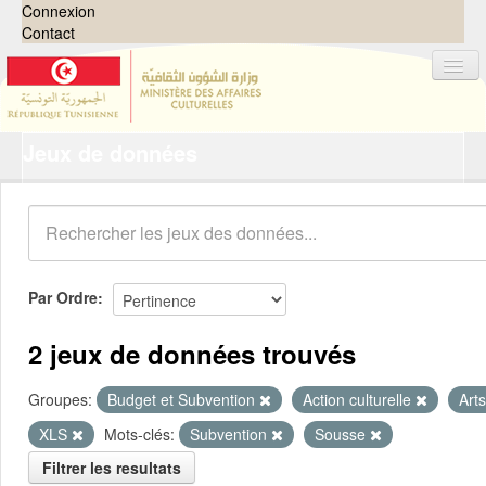
Connexion
Contact
Jeux de données
Jeux de données
Organisations
Groupes
Demandes
0
Par Ordre
À propos
2 jeux de données trouvés
Groupes:
Budget et Subvention
Action culturelle
Art
XLS
Mots-clés:
Subvention
Sousse
Filtrer les resultats