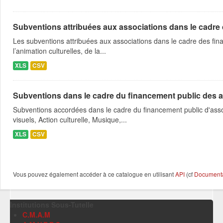
Subventions attribuées aux associations dans le cadre
Les subventions attribuées aux associations dans le cadre des fina
l’animation culturelles, de la...
XLS
CSV
Subventions dans le cadre du financement public des a
Subventions accordées dans le cadre du financement public d'asso
visuels, Action culturelle, Musique,...
XLS
CSV
Vous pouvez également accéder à ce catalogue en utilisant
API
(cf
Documentat
Institutions Sous-Tutelle
C.M.A.M