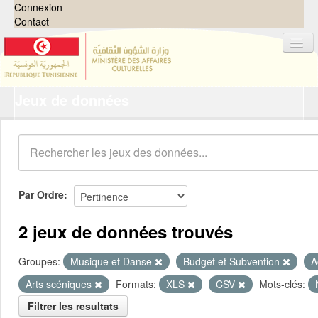
Connexion
Contact
Jeux de données
Jeux de données
Organisations
Groupes
Demandes
0
Par Ordre
À propos
2 jeux de données trouvés
Groupes:
Musique et Danse
Budget et Subvention
A
Arts scéniques
Formats:
XLS
CSV
Mots-clés:
Filtrer les resultats