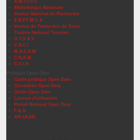
A.M.V.P.P.C
Bibliothèque Nationale
Institut National du Patrimoine
E.N.P.F.M.C.A
Institut de Traduction de Tunis
Théâtre National Tunisien
O.T.D.A.V
C.N.C.I
M.A.C.A.M
C.N.A.M
C.C.I.H
Politique Open Data
Cadre juridique Open Data
Circulaires Open Data
Guide Open Data
Licence d'utilisation
Portail National Open Data
F.A.Q
API CKAN