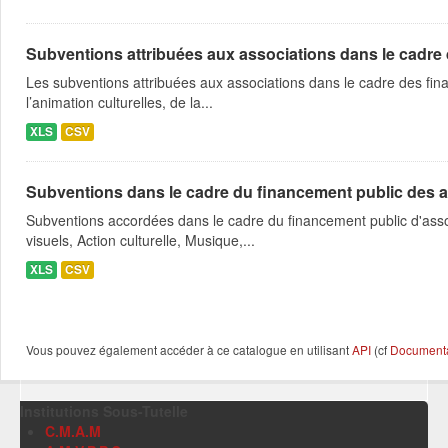
Subventions attribuées aux associations dans le cadre
Les subventions attribuées aux associations dans le cadre des fina
l’animation culturelles, de la...
XLS
CSV
Subventions dans le cadre du financement public des a
Subventions accordées dans le cadre du financement public d'asso
visuels, Action culturelle, Musique,...
XLS
CSV
Vous pouvez également accéder à ce catalogue en utilisant
API
(cf
Documentat
Institutions Sous-Tutelle
C.M.A.M