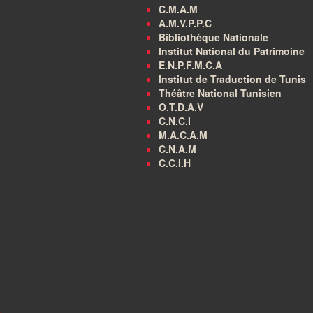
C.M.A.M
A.M.V.P.P.C
Bibliothèque Nationale
Institut National du Patrimoine
E.N.P.F.M.C.A
Institut de Traduction de Tunis
Théâtre National Tunisien
O.T.D.A.V
C.N.C.I
M.A.C.A.M
C.N.A.M
C.C.I.H