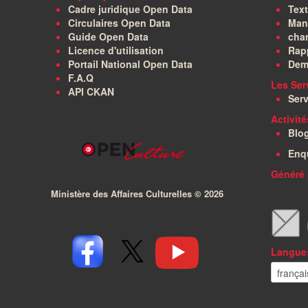
Cadre juridique Open Data
Text
Circulaires Open Data
Manu
Guide Open Data
char
Licence d'utilisation
Rapp
Portail National Open Data
Dem
F.A.Q
Les Ser
API CKAN
Serv
Activit
Blo
Enq
Généré 
Ministère des Affaires Culturelles ©
2026
Langue