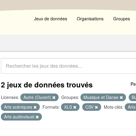
Jeux de données
Organisations
Groupes
2 jeux de données trouvés
Pa
Licenses:
Autre (Ouvert)
Groupes:
Musique et Danse
Bu
Arts scéniques
Formats:
XLS
CSV
Mots-clés:
Arts
Arts audiovisuel