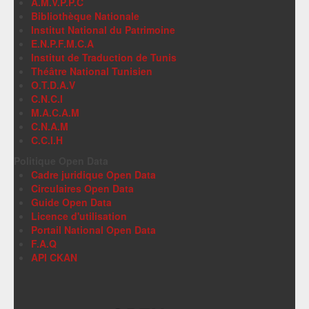
A.M.V.P.P.C
Bibliothèque Nationale
Institut National du Patrimoine
E.N.P.F.M.C.A
Institut de Traduction de Tunis
Théâtre National Tunisien
O.T.D.A.V
C.N.C.I
M.A.C.A.M
C.N.A.M
C.C.I.H
Politique Open Data
Cadre juridique Open Data
Circulaires Open Data
Guide Open Data
Licence d'utilisation
Portail National Open Data
F.A.Q
API CKAN