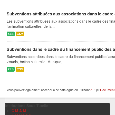
Subventions attribuées aux associations dans le cadre
Les subventions attribuées aux associations dans le cadre des fina
l’animation culturelles, de la...
XLS
CSV
Subventions dans le cadre du financement public des a
Subventions accordées dans le cadre du financement public d'asso
visuels, Action culturelle, Musique,...
XLS
CSV
Vous pouvez également accéder à ce catalogue en utilisant
API
(cf
Documentat
Institutions Sous-Tutelle
C.M.A.M