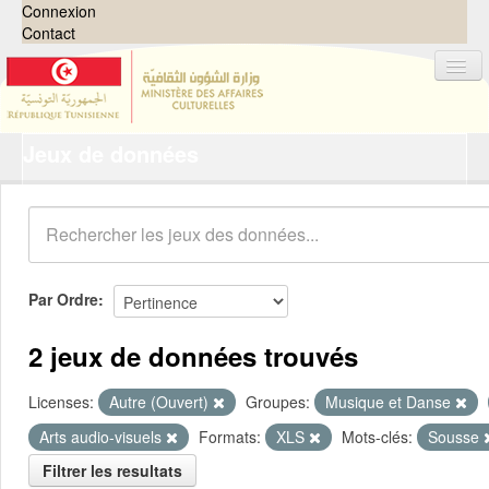
Connexion
Contact
Jeux de données
Jeux de données
Organisations
Groupes
Demandes
0
Par Ordre
À propos
2 jeux de données trouvés
Licenses:
Autre (Ouvert)
Groupes:
Musique et Danse
Arts audio-visuels
Formats:
XLS
Mots-clés:
Sousse
Filtrer les resultats