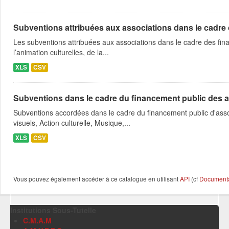
Subventions attribuées aux associations dans le cadre
Les subventions attribuées aux associations dans le cadre des fina
l’animation culturelles, de la...
XLS
CSV
Subventions dans le cadre du financement public des a
Subventions accordées dans le cadre du financement public d'asso
visuels, Action culturelle, Musique,...
XLS
CSV
Vous pouvez également accéder à ce catalogue en utilisant
API
(cf
Documentat
Institutions Sous-Tutelle
C.M.A.M