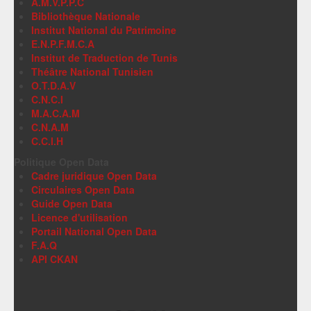
A.M.V.P.P.C
Bibliothèque Nationale
Institut National du Patrimoine
E.N.P.F.M.C.A
Institut de Traduction de Tunis
Théâtre National Tunisien
O.T.D.A.V
C.N.C.I
M.A.C.A.M
C.N.A.M
C.C.I.H
Politique Open Data
Cadre juridique Open Data
Circulaires Open Data
Guide Open Data
Licence d'utilisation
Portail National Open Data
F.A.Q
API CKAN