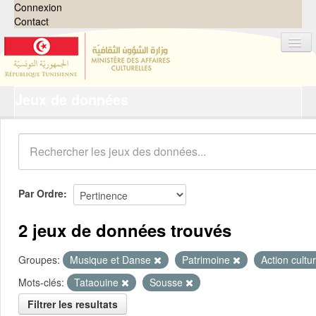
Connexion
Contact
Jeux de données
Jeux de données
Organisations
Groupes
Demandes
0
Par Ordre
À propos
2 jeux de données trouvés
Groupes:
Musique et Danse
Patrimoine
Action cultu
Mots-clés:
Tataouine
Sousse
Filtrer les resultats