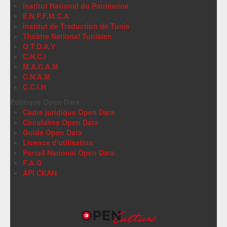
Institut National du Patrimoine
E.N.P.F.M.C.A
Institut de Traduction de Tunis
Théâtre National Tunisien
O.T.D.A.V
C.N.C.I
M.A.C.A.M
C.N.A.M
C.C.I.H
Politique Open Data
Cadre juridique Open Data
Circulaires Open Data
Guide Open Data
Licence d'utilisation
Portail National Open Data
F.A.Q
API CKAN