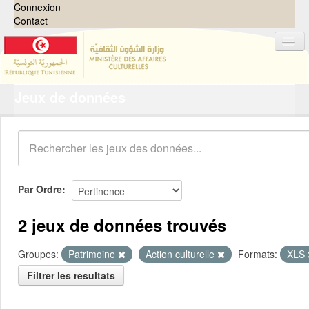
Connexion
Contact
Jeux de données
Jeux de données
Organisations
Groupes
Demandes
0
Par Ordre
À propos
2 jeux de données trouvés
Groupes:
Patrimoine
Action culturelle
Formats:
XLS
Filtrer les resultats