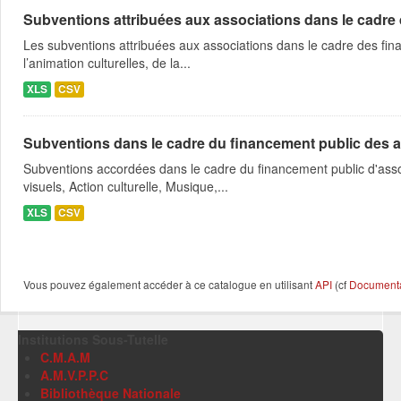
Subventions attribuées aux associations dans le cadre
Les subventions attribuées aux associations dans le cadre des fina
l’animation culturelles, de la...
XLS
CSV
Subventions dans le cadre du financement public des a
Subventions accordées dans le cadre du financement public d'asso
visuels, Action culturelle, Musique,...
XLS
CSV
Vous pouvez également accéder à ce catalogue en utilisant
API
(cf
Documentat
Institutions Sous-Tutelle
C.M.A.M
A.M.V.P.P.C
Bibliothèque Nationale