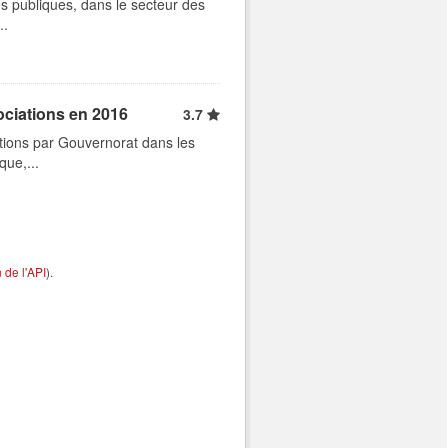
s publiques, dans le secteur des
..
ociations en 2016
3.7
tions par Gouvernorat dans les
que,...
de l'API
).