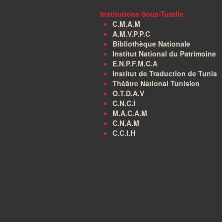
Institutions Sous-Tutelle
C.M.A.M
A.M.V.P.P.C
Bibliothèque Nationale
Institut National du Patrimoine
E.N.P.F.M.C.A
Institut de Traduction de Tunis
Théâtre National Tunisien
O.T.D.A.V
C.N.C.I
M.A.C.A.M
C.N.A.M
C.C.I.H