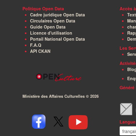
Politique Open Data
Accès à
Cadre juridique Open Data
Text
Circulaires Open Data
Manu
Guide Open Data
char
Licence d'utilisation
Rapp
Portail National Open Data
Dem
F.A.Q
Les Ser
API CKAN
Serv
Activit
Blo
Enq
Généré 
Ministère des Affaires Culturelles ©
2026
Langue