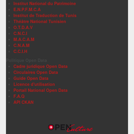
Institut National du Patrimoine
E.N.P.F.M.C.A
Institut de Traduction de Tunis
Théâtre National Tunisien
O.T.D.A.V
C.N.C.I
M.A.C.A.M
C.N.A.M
C.C.I.H
Politique Open Data
Cadre juridique Open Data
Circulaires Open Data
Guide Open Data
Licence d'utilisation
Portail National Open Data
F.A.Q
API CKAN