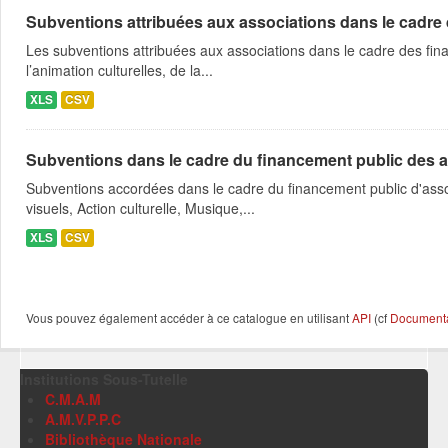
Subventions attribuées aux associations dans le cadre
Les subventions attribuées aux associations dans le cadre des fina
l’animation culturelles, de la...
XLS
CSV
Subventions dans le cadre du financement public des a
Subventions accordées dans le cadre du financement public d'asso
visuels, Action culturelle, Musique,...
XLS
CSV
Vous pouvez également accéder à ce catalogue en utilisant
API
(cf
Documentat
Institutions Sous-Tutelle
C.M.A.M
A.M.V.P.P.C
Bibliothèque Nationale