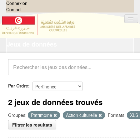
Connexion
Contact
Jeux de données
Jeux de données
Organisations
Groupes
Demandes
0
Par Ordre
À propos
2 jeux de données trouvés
Groupes:
Patrimoine
Action culturelle
Formats:
XLS
Filtrer les resultats