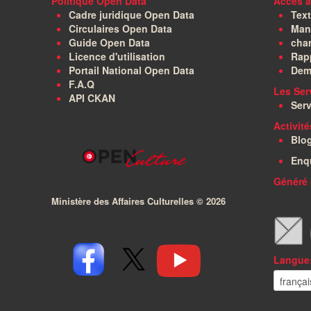
Politique Open Data
Accès à
Cadre juridique Open Data
Text
Circulaires Open Data
Manu
Guide Open Data
char
Licence d'utilisation
Rapp
Portail National Open Data
Dem
F.A.Q
Les Ser
API CKAN
Serv
Activit
Blo
Enq
Généré 
Ministère des Affaires Culturelles ©
2026
Langue