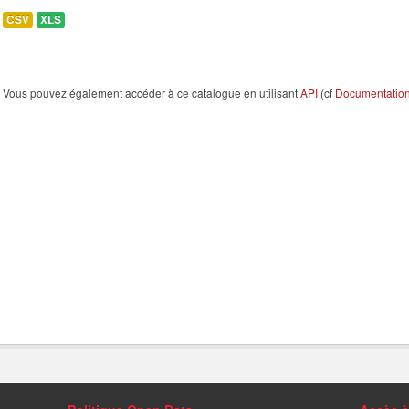
CSV
XLS
Vous pouvez également accéder à ce catalogue en utilisant
API
(cf
Documentation 