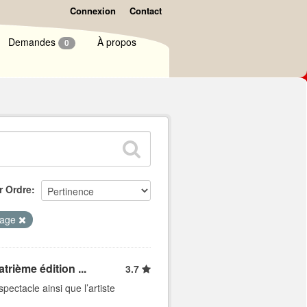
Connexion
Contact
Demandes
À propos
0
r Ordre
hage
trième édition ...
3.7
pectacle ainsi que l’artiste