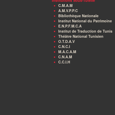
Institutions Sous-Tutelle
C.M.A.M
A.M.V.P.P.C
Bibliothèque Nationale
Institut National du Patrimoine
E.N.P.F.M.C.A
Institut de Traduction de Tunis
Théâtre National Tunisien
O.T.D.A.V
C.N.C.I
M.A.C.A.M
C.N.A.M
C.C.I.H