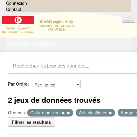
Connexion
Contact
Jeux de données
Jeux de données
Organisations
Groupes
Demandes
0
Par Ordre
À propos
2 jeux de données trouvés
Groupes:
Culture par région
Arts plastiques
Budget 
Filtrer les resultats