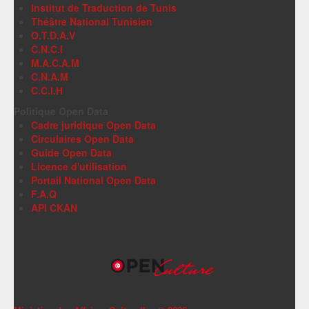
Institut de Traduction de Tunis
Théâtre National Tunisien
O.T.D.A.V
C.N.C.I
M.A.C.A.M
C.N.A.M
C.C.I.H
Politique Open Data
Cadre juridique Open Data
Circulaires Open Data
Guide Open Data
Licence d'utilisation
Portail National Open Data
F.A.Q
API CKAN