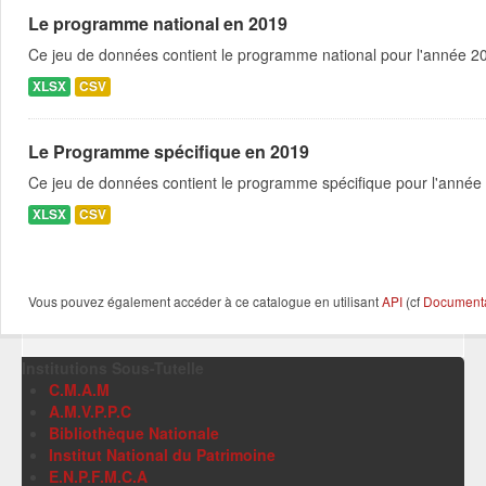
Le programme national en 2019
Ce jeu de données contient le programme national pour l'année 201
XLSX
CSV
Le Programme spécifique en 2019
Ce jeu de données contient le programme spécifique pour l'année 
XLSX
CSV
Vous pouvez également accéder à ce catalogue en utilisant
API
(cf
Documentat
Institutions Sous-Tutelle
C.M.A.M
A.M.V.P.P.C
Bibliothèque Nationale
Institut National du Patrimoine
E.N.P.F.M.C.A