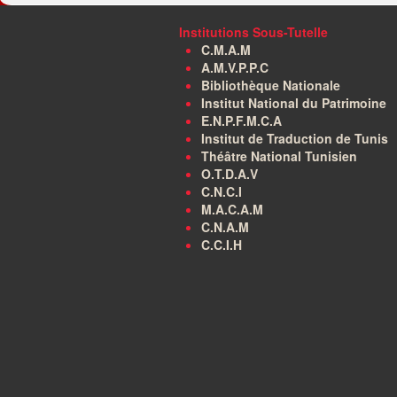
Institutions Sous-Tutelle
C.M.A.M
A.M.V.P.P.C
Bibliothèque Nationale
Institut National du Patrimoine
E.N.P.F.M.C.A
Institut de Traduction de Tunis
Théâtre National Tunisien
O.T.D.A.V
C.N.C.I
M.A.C.A.M
C.N.A.M
C.C.I.H