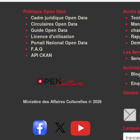
Politique Open Data
Accès à
Cadre juridique Open Data
Text
Circulaires Open Data
Manu
Guide Open Data
char
Licence d'utilisation
Rapp
Portail National Open Data
Dem
F.A.Q
Les Ser
API CKAN
Serv
Activit
Blo
Enq
Généré 
Ministère des Affaires Culturelles ©
2026
Langue