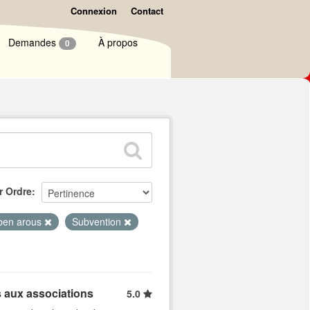
Connexion
Contact
Demandes
À propos
0
r Ordre
ben arous
Subvention
 aux associations
5.0