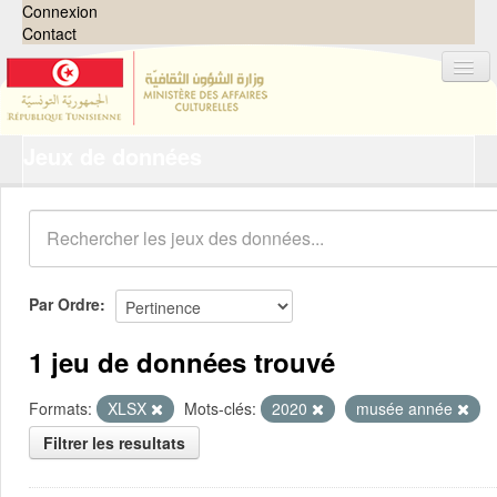
Connexion
Contact
Jeux de données
Jeux de données
Organisations
Groupes
Demandes
0
Par Ordre
À propos
1 jeu de données trouvé
Formats:
XLSX
Mots-clés:
2020
musée année
Filtrer les resultats