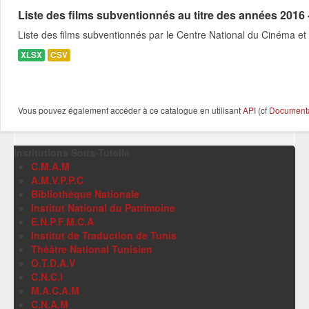
Liste des films subventionnés au titre des années 2016 
Liste des films subventionnés par le Centre National du Cinéma et
XLSX
CSV
Vous pouvez également accéder à ce catalogue en utilisant
API
(cf
Documentat
Institutions Sous-Tutelle
C.M.A.M
A.M.V.P.P.C
Bibliothèque Nationale
Institut National du Patrimoine
E.N.P.F.M.C.A
Institut de Traduction de Tunis
Théâtre National Tunisien
O.T.D.A.V
C.N.C.I
M.A.C.A.M
C.N.A.M