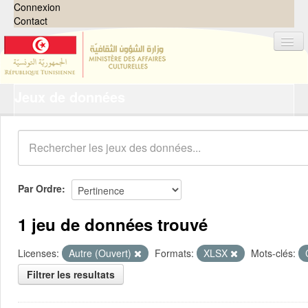
Connexion
Contact
Jeux de données
Jeux de données
Organisations
Groupes
Demandes
0
Par Ordre
À propos
1 jeu de données trouvé
Licenses:
Autre (Ouvert)
Formats:
XLSX
Mots-clés:
Filtrer les resultats