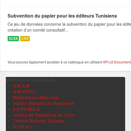
Subvention du papier pour les éditeurs Tunisiens
Ce jeu de données concerne la subvention du papier pour les édit
création d’un comité consultatif...
XLSX
CSV
Vous pouvez également accéder à ce catalogue en utilisant
API
(cf
Documentat
Institutions Sous-Tutelle
C.M.A.M
A.M.V.P.P.C
Bibliothèque Nationale
Institut National du Patrimoine
E.N.P.F.M.C.A
Institut de Traduction de Tunis
Théâtre National Tunisien
O.T.D.A.V