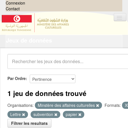
Connexion
Contact
Jeux de données
Jeux de données
Organisations
Groupes
Demandes
0
Par Ordre
À propos
1 jeu de données trouvé
Organisations:
Minstère des affaires culturelles
Formats:
X
Lettre
subvention
papier
Filtrer les resultats