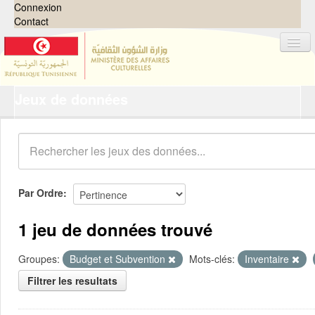
Connexion
Contact
Jeux de données
Jeux de données
Organisations
Groupes
Demandes
0
Par Ordre
À propos
1 jeu de données trouvé
Groupes:
Budget et Subvention
Mots-clés:
Inventaire
Filtrer les resultats