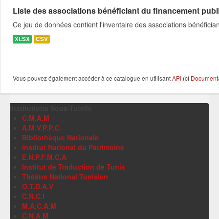
Liste des associations bénéficiant du financement publ
Ce jeu de données contient l'inventaire des associations bénéfici
XLSX
CSV
Vous pouvez également accéder à ce catalogue en utilisant
API
(cf
Documentat
Institutions Sous-Tutelle
C.M.A.M
A.M.V.P.P.C
Bibliothèque Nationale
Institut National du Patrimoine
E.N.P.F.M.C.A
Institut de Traduction de Tunis
Théâtre National Tunisien
O.T.D.A.V
C.N.C.I
M.A.C.A.M
C.N.A.M