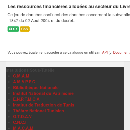
Les ressources financières allouées au secteur du Livre
Ce jeu de données continent des données concernent la subvention 
-1847 du 02 Aout 2004 et du décret...
XLSX
CSV
Vous pouvez également accéder à ce catalogue en utilisant
API
(cf
Documentat
Institutions Sous-Tutelle
C.M.A.M
A.M.V.P.P.C
Bibliothèque Nationale
Institut National du Patrimoine
E.N.P.F.M.C.A
Institut de Traduction de Tunis
Théâtre National Tunisien
O.T.D.A.V
C.N.C.I
M.A.C.A.M