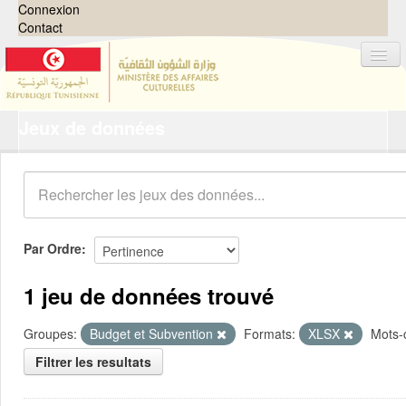
Connexion
Contact
Jeux de données
Jeux de données
Organisations
Groupes
Demandes
0
Par Ordre
À propos
1 jeu de données trouvé
Groupes:
Budget et Subvention
Formats:
XLSX
Mots-c
Filtrer les resultats