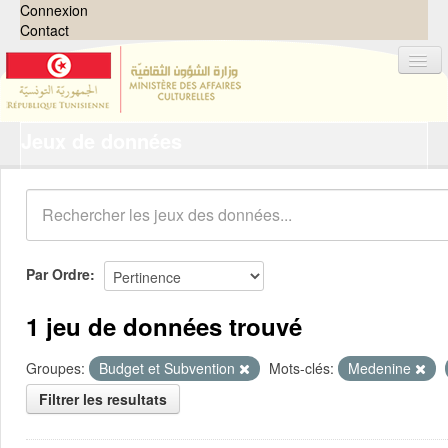
Connexion
Contact
Jeux de données
Jeux de données
Organisations
Groupes
Demandes
0
Par Ordre
À propos
1 jeu de données trouvé
Groupes:
Budget et Subvention
Mots-clés:
Medenine
Filtrer les resultats