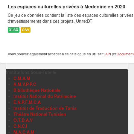
Les espaces culturelles privées à Medenine en 2020
Ce jeu de données contient la liste des espaces culturelles privées
d'investissements dans ces projets. Unité:DT
XLSX
CSV
Vous pouvez également accéder à ce catalogue en utilisant
API
(cf
Documentat
Institutions Sous-Tutelle
C.M.A.M
A.M.V.P.P.C
Bibliothèque Nationale
Institut National du Patrimoine
E.N.P.F.M.C.A
Institut de Traduction de Tunis
Théâtre National Tunisien
O.T.D.A.V
C.N.C.I
M.A.C.A.M