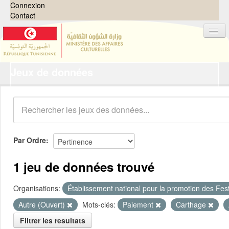
Connexion
Contact
Jeux de données
Jeux de données
Organisations
Groupes
Demandes
0
Par Ordre
À propos
1 jeu de données trouvé
Organisations:
Établissement national pour la promotion des Festi
Autre (Ouvert)
Mots-clés:
Paiement
Carthage
Filtrer les resultats