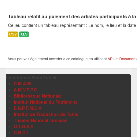
Tableau relatif au paiement des artistes participants à la 
Ce jeu contient un tableau représentant : Le nom, le lieu et la date 
CSV
XLS
Vous pouvez également accéder à ce catalogue en utilisant
API
(cf
Documentat
Institutions Sous-Tutelle
C.M.A.M
A.M.V.P.P.C
Bibliothèque Nationale
Institut National du Patrimoine
E.N.P.F.M.C.A
Institut de Traduction de Tunis
Théâtre National Tunisien
O.T.D.A.V
C.N.C.I