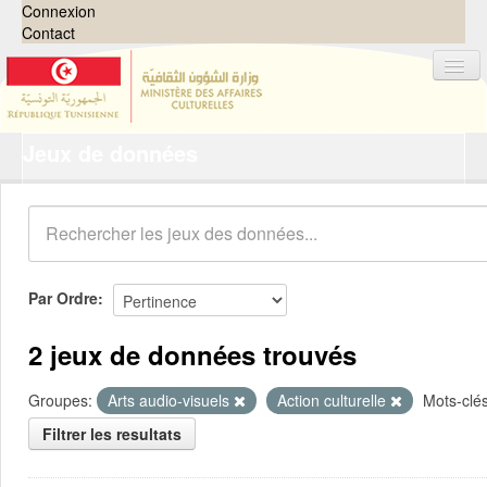
Connexion
Contact
Jeux de données
Jeux de données
Organisations
Groupes
Demandes
0
Par Ordre
À propos
2 jeux de données trouvés
Groupes:
Arts audio-visuels
Action culturelle
Mots-clés
Filtrer les resultats