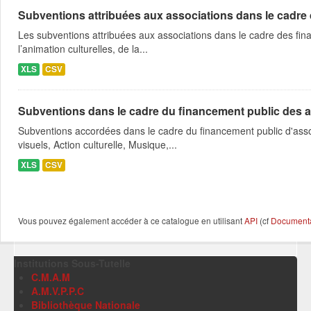
Subventions attribuées aux associations dans le cadre
Les subventions attribuées aux associations dans le cadre des fina
l’animation culturelles, de la...
XLS
CSV
Subventions dans le cadre du financement public des a
Subventions accordées dans le cadre du financement public d'asso
visuels, Action culturelle, Musique,...
XLS
CSV
Vous pouvez également accéder à ce catalogue en utilisant
API
(cf
Documentat
Institutions Sous-Tutelle
C.M.A.M
A.M.V.P.P.C
Bibliothèque Nationale