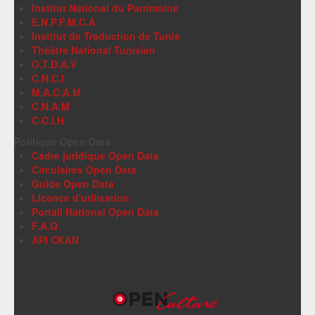
Institut National du Patrimoine
E.N.P.F.M.C.A
Institut de Traduction de Tunis
Théâtre National Tunisien
O.T.D.A.V
C.N.C.I
M.A.C.A.M
C.N.A.M
C.C.I.H
Politique Open Data
Cadre juridique Open Data
Circulaires Open Data
Guide Open Data
Licence d'utilisation
Portail National Open Data
F.A.Q
API CKAN