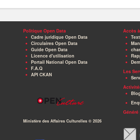
Politique Open Data
Accès à
Cadre juridique Open Data
Text
Circulaires Open Data
Manu
Guide Open Data
char
Licence d'utilisation
Rapp
Portail National Open Data
Dem
F.A.Q
Les Ser
API CKAN
Serv
Activit
Blo
Enq
Généré 
Ministère des Affaires Culturelles ©
2026