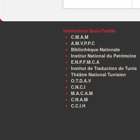
Institutions Sous-Tutelle
C.M.A.M
A.M.V.P.P.C
Bibliothèque Nationale
Institut National du Patrimoine
E.N.P.F.M.C.A
Institut de Traduction de Tunis
Théâtre National Tunisien
O.T.D.A.V
C.N.C.I
M.A.C.A.M
C.N.A.M
C.C.I.H