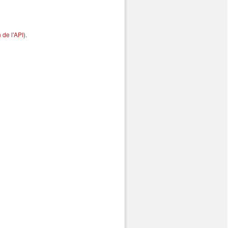
de l'API
).