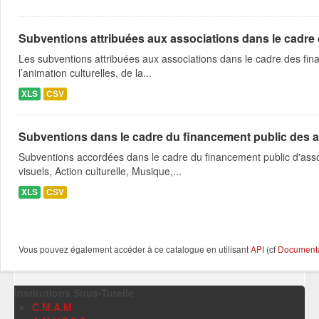
Subventions attribuées aux associations dans le cadre
Les subventions attribuées aux associations dans le cadre des fina
l’animation culturelles, de la...
XLS
CSV
Subventions dans le cadre du financement public des a
Subventions accordées dans le cadre du financement public d'asso
visuels, Action culturelle, Musique,...
XLS
CSV
Vous pouvez également accéder à ce catalogue en utilisant
API
(cf
Documentat
Institutions Sous-Tutelle
C.M.A.M