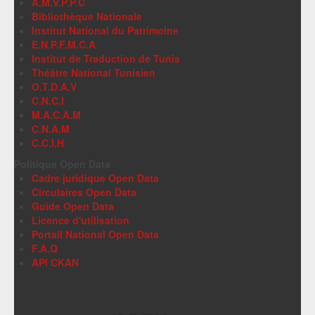
A.M.V.P.P.C
Bibliothèque Nationale
Institut National du Patrimoine
E.N.P.F.M.C.A
Institut de Traduction de Tunis
Théâtre National Tunisien
O.T.D.A.V
C.N.C.I
M.A.C.A.M
C.N.A.M
C.C.I.H
Politique Open Data
Cadre juridique Open Data
Circulaires Open Data
Guide Open Data
Licence d'utilisation
Portail National Open Data
F.A.Q
API CKAN