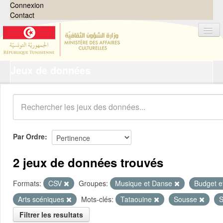
Connexion
Contact
Jeux de données
Jeux de données
Organisations
Groupes
Demandes
0
Par Ordre
À propos
2 jeux de données trouvés
Formats:
CSV
Groupes:
Musique et Danse
Budget e
Arts scéniques
Mots-clés:
Tataouine
Sousse
S
Filtrer les resultats