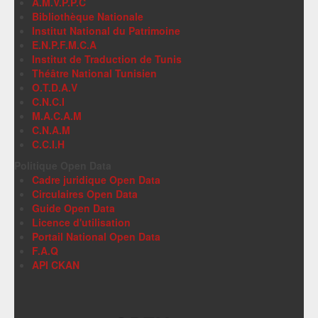
A.M.V.P.P.C
Bibliothèque Nationale
Institut National du Patrimoine
E.N.P.F.M.C.A
Institut de Traduction de Tunis
Théâtre National Tunisien
O.T.D.A.V
C.N.C.I
M.A.C.A.M
C.N.A.M
C.C.I.H
Politique Open Data
Cadre juridique Open Data
Circulaires Open Data
Guide Open Data
Licence d'utilisation
Portail National Open Data
F.A.Q
API CKAN