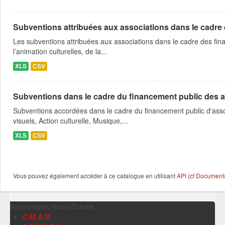
Subventions attribuées aux associations dans le cadre
Les subventions attribuées aux associations dans le cadre des fina
l’animation culturelles, de la...
XLS
CSV
Subventions dans le cadre du financement public des a
Subventions accordées dans le cadre du financement public d'asso
visuels, Action culturelle, Musique,...
XLS
CSV
Vous pouvez également accéder à ce catalogue en utilisant
API
(cf
Documentat
Institutions Sous-Tutelle
C.M.A.M