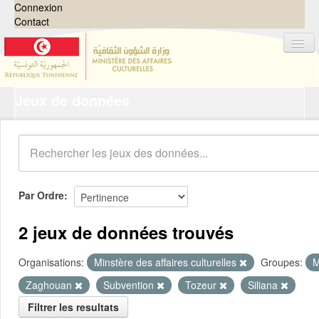
Connexion
Contact
Jeux de données
Jeux de données
Organisations
Groupes
Demandes
0
Par Ordre
À propos
2 jeux de données trouvés
Organisations:
Minstère des affaires culturelles
Groupes:
M
Zaghouan
Subvention
Tozeur
Siliana
Filtrer les resultats