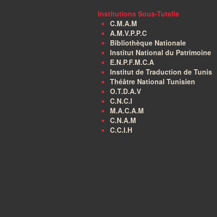
Institutions Sous-Tutelle
C.M.A.M
A.M.V.P.P.C
Bibliothèque Nationale
Institut National du Patrimoine
E.N.P.F.M.C.A
Institut de Traduction de Tunis
Théâtre National Tunisien
O.T.D.A.V
C.N.C.I
M.A.C.A.M
C.N.A.M
C.C.I.H