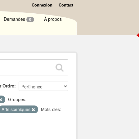
Connexion
Contact
Demandes
À propos
0
r Ordre
Groupes:
Arts scéniques
Mots-clés: