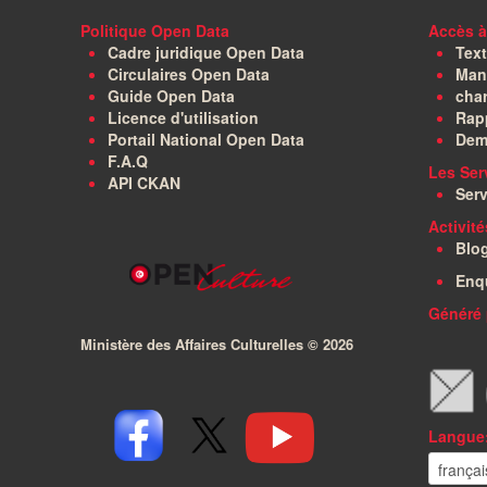
Politique Open Data
Accès à
Cadre juridique Open Data
Text
Circulaires Open Data
Manu
Guide Open Data
char
Licence d'utilisation
Rapp
Portail National Open Data
Dem
F.A.Q
Les Ser
API CKAN
Serv
Activit
Blo
Enq
Généré 
Ministère des Affaires Culturelles ©
2026
Langue