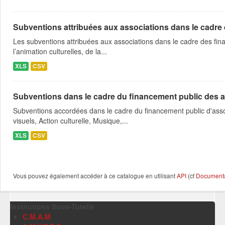
Subventions attribuées aux associations dans le cadre
Les subventions attribuées aux associations dans le cadre des fina
l’animation culturelles, de la...
XLS
CSV
Subventions dans le cadre du financement public des a
Subventions accordées dans le cadre du financement public d'asso
visuels, Action culturelle, Musique,...
XLS
CSV
Vous pouvez également accéder à ce catalogue en utilisant
API
(cf
Documentat
Institutions Sous-Tutelle
C.M.A.M