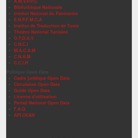
A.M.V.P.P.C
Bibliothèque Nationale
Institut National du Patrimoine
E.N.P.F.M.C.A
Institut de Traduction de Tunis
Théâtre National Tunisien
O.T.D.A.V
C.N.C.I
M.A.C.A.M
C.N.A.M
C.C.I.H
Politique Open Data
Cadre juridique Open Data
Circulaires Open Data
Guide Open Data
Licence d'utilisation
Portail National Open Data
F.A.Q
API CKAN