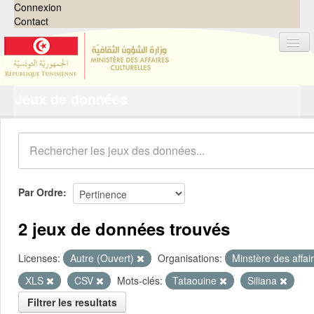
Connexion
Contact
Jeux de données
Jeux de données
Organisations
Groupes
Demandes
0
Par Ordre
À propos
2 jeux de données trouvés
Licenses:
Autre (Ouvert)
Organisations:
Minstère des affai
XLS
CSV
Mots-clés:
Tataouine
Siliana
Filtrer les resultats