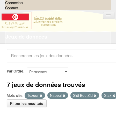
Connexion
Contact
Jeux de données
Jeux de données
Organisations
Groupes
Demandes
0
Par Ordre
À propos
7 jeux de données trouvés
Mots-clés:
Tozeur
Nabeul
Sidi Bou Zid
Sfax
Filtrer les resultats