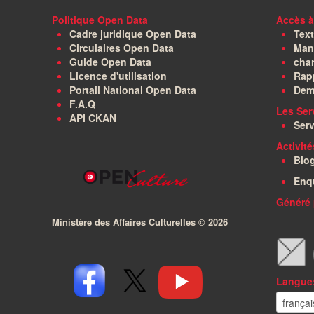
Politique Open Data
Accès à
Cadre juridique Open Data
Text
Circulaires Open Data
Manu
Guide Open Data
char
Licence d'utilisation
Rapp
Portail National Open Data
Dem
F.A.Q
Les Ser
API CKAN
Serv
Activit
Blo
Enq
Généré 
Ministère des Affaires Culturelles ©
2026
Langue