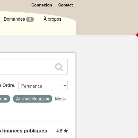
Connexion
Contact
Demandes
À propos
0
r Ordre
ne
Arts scéniques
Mots-
s finances publiques
4.5