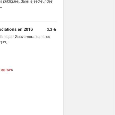
s publiques, dans le secteur des
..
ociations en 2016
3.3
tions par Gouvernorat dans les
que,...
de l'API
).