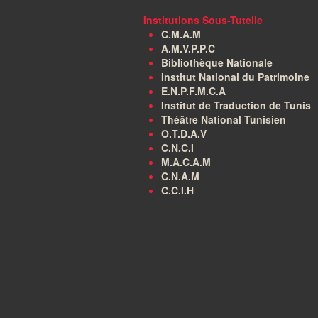
Institutions Sous-Tutelle
C.M.A.M
A.M.V.P.P.C
Bibliothèque Nationale
Institut National du Patrimoine
E.N.P.F.M.C.A
Institut de Traduction de Tunis
Théâtre National Tunisien
O.T.D.A.V
C.N.C.I
M.A.C.A.M
C.N.A.M
C.C.I.H