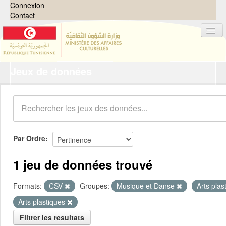
Connexion
Contact
Jeux de données
Jeux de données
Organisations
Groupes
Demandes
0
Par Ordre
À propos
1 jeu de données trouvé
Formats:
CSV
Groupes:
Musique et Danse
Arts pla
Arts plastiques
Filtrer les resultats