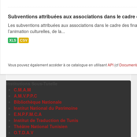
Subventions attribuées aux associations dans le cadre
Les subventions attribuées aux associations dans le cadre des fina
l’animation culturelles, de la...
XLS
CSV
Vous pouvez également accéder à ce catalogue en utilisant
API
(cf
Documentat
Institutions Sous-Tutelle
C.M.A.M
A.M.V.P.P.C
Bibliothèque Nationale
Institut National du Patrimoine
E.N.P.F.M.C.A
Institut de Traduction de Tunis
Théâtre National Tunisien
O.T.D.A.V