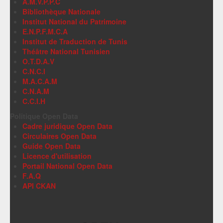
A.M.V.P.P.C
Bibliothèque Nationale
Institut National du Patrimoine
E.N.P.F.M.C.A
Institut de Traduction de Tunis
Théâtre National Tunisien
O.T.D.A.V
C.N.C.I
M.A.C.A.M
C.N.A.M
C.C.I.H
Politique Open Data
Cadre juridique Open Data
Circulaires Open Data
Guide Open Data
Licence d'utilisation
Portail National Open Data
F.A.Q
API CKAN