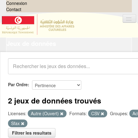
Connexion
Contact
Jeux de données
Jeux de données
Organisations
Groupes
Demandes
0
Par Ordre
À propos
2 jeux de données trouvés
Licenses:
Autre (Ouvert)
Formats:
CSV
Groupes:
Ac
Sfax
Filtrer les resultats