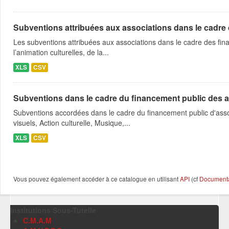
Subventions attribuées aux associations dans le cadre
Les subventions attribuées aux associations dans le cadre des fina
l’animation culturelles, de la...
XLS
CSV
Subventions dans le cadre du financement public des a
Subventions accordées dans le cadre du financement public d'asso
visuels, Action culturelle, Musique,...
XLS
CSV
Vous pouvez également accéder à ce catalogue en utilisant
API
(cf
Documentat
Institutions Sous-Tutelle
C.M.A.M