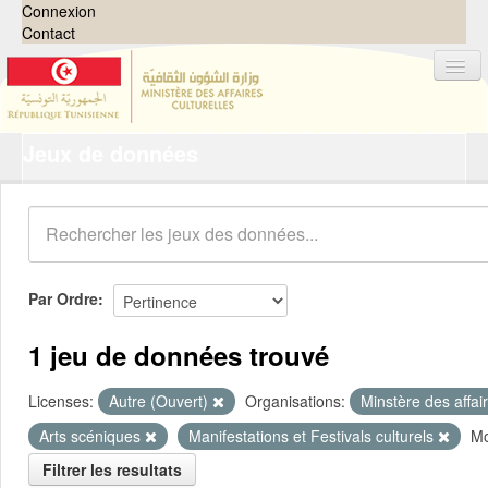
Connexion
Contact
Jeux de données
Jeux de données
Organisations
Groupes
Demandes
0
Par Ordre
À propos
1 jeu de données trouvé
Licenses:
Autre (Ouvert)
Organisations:
Minstère des affai
Arts scéniques
Manifestations et Festivals culturels
Mo
Filtrer les resultats