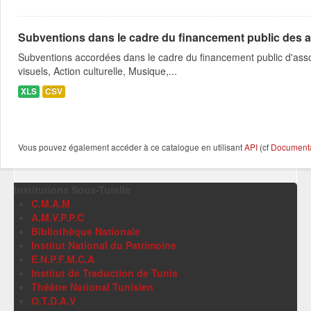
Subventions dans le cadre du financement public des a
Subventions accordées dans le cadre du financement public d'asso
visuels, Action culturelle, Musique,...
XLS
CSV
Vous pouvez également accéder à ce catalogue en utilisant
API
(cf
Documentat
Institutions Sous-Tutelle
C.M.A.M
A.M.V.P.P.C
Bibliothèque Nationale
Institut National du Patrimoine
E.N.P.F.M.C.A
Institut de Traduction de Tunis
Théâtre National Tunisien
O.T.D.A.V