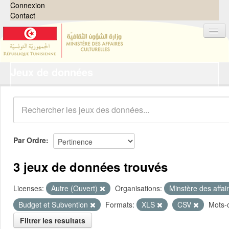
Connexion
Contact
Jeux de données
Jeux de données
Organisations
Groupes
Demandes
0
Par Ordre
À propos
3 jeux de données trouvés
Licenses:
Autre (Ouvert)
Organisations:
Minstère des affai
Budget et Subvention
Formats:
XLS
CSV
Mots-c
Filtrer les resultats