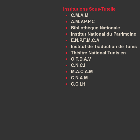
Institutions Sous-Tutelle
C.M.A.M
A.M.V.P.P.C
Bibliothèque Nationale
Institut National du Patrimoine
E.N.P.F.M.C.A
Institut de Traduction de Tunis
Théâtre National Tunisien
O.T.D.A.V
C.N.C.I
M.A.C.A.M
C.N.A.M
C.C.I.H