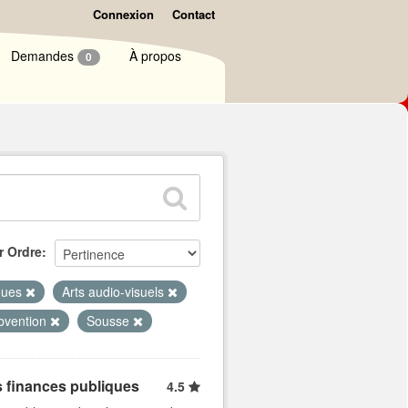
Connexion
Contact
Demandes
À propos
0
r Ordre
iques
Arts audio-visuels
bvention
Sousse
s finances publiques
4.5