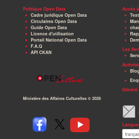
Politique Open Data
Accès à
Cadre juridique Open Data
Text
Circulaires Open Data
Manu
Guide Open Data
char
Licence d'utilisation
Rapp
Portail National Open Data
Dem
F.A.Q
Les Ser
API CKAN
Serv
Activit
Blo
Enq
Généré 
Ministère des Affaires Culturelles ©
2026
Langue