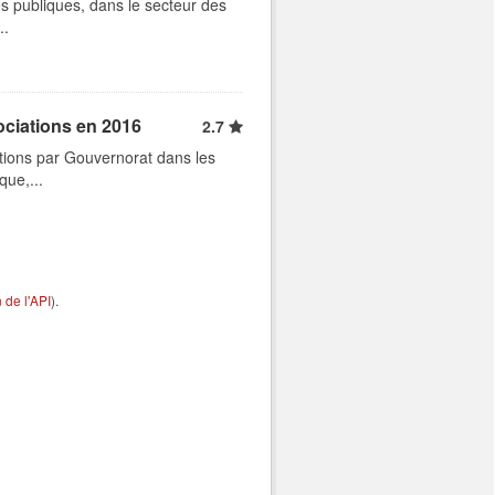
s publiques, dans le secteur des
..
ociations en 2016
2.7
tions par Gouvernorat dans les
que,...
de l'API
).