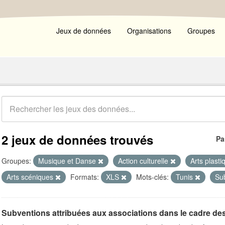
Jeux de données
Organisations
Groupes
2 jeux de données trouvés
Pa
Groupes:
Musique et Danse
Action culturelle
Arts plast
Arts scéniques
Formats:
XLS
Mots-clés:
Tunis
Su
Subventions attribuées aux associations dans le cadre de