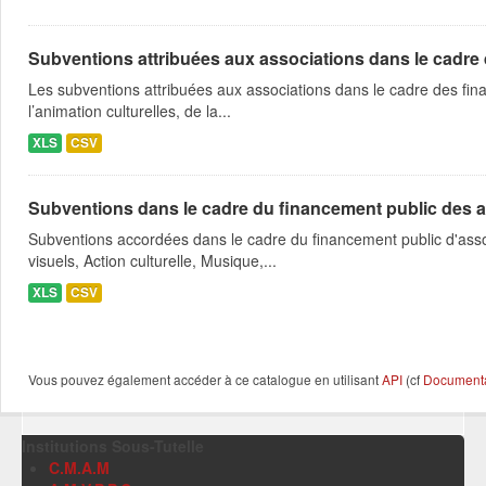
Subventions attribuées aux associations dans le cadre
Les subventions attribuées aux associations dans le cadre des fina
l’animation culturelles, de la...
XLS
CSV
Subventions dans le cadre du financement public des a
Subventions accordées dans le cadre du financement public d'asso
visuels, Action culturelle, Musique,...
XLS
CSV
Vous pouvez également accéder à ce catalogue en utilisant
API
(cf
Documentat
Institutions Sous-Tutelle
C.M.A.M