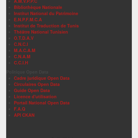
A.M.V.P.P.C
Bibliothèque Nationale
Institut National du Patrimoine
E.N.P.F.M.C.A
Institut de Traduction de Tunis
Théâtre National Tunisien
O.T.D.A.V
C.N.C.I
M.A.C.A.M
C.N.A.M
C.C.I.H
Politique Open Data
Cadre juridique Open Data
Circulaires Open Data
Guide Open Data
Licence d'utilisation
Portail National Open Data
F.A.Q
API CKAN