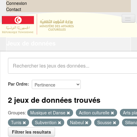
Connexion
Contact
Jeux de données
Jeux de données
Organisations
Groupes
Demandes
0
Par Ordre
À propos
2 jeux de données trouvés
Groupes:
Musique et Danse
Action culturelle
Arts pl
Tunis
Subvention
Nabeul
Sousse
Silia
Filtrer les resultats