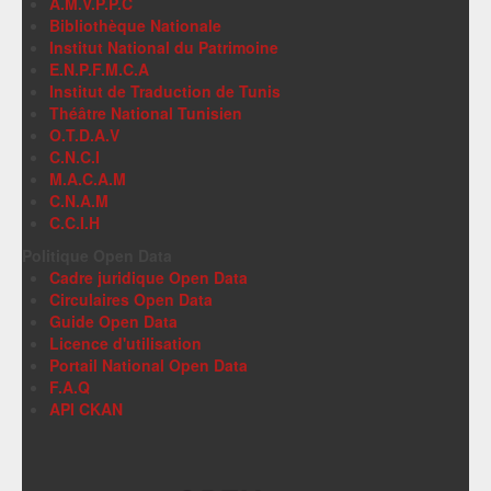
A.M.V.P.P.C
Bibliothèque Nationale
Institut National du Patrimoine
E.N.P.F.M.C.A
Institut de Traduction de Tunis
Théâtre National Tunisien
O.T.D.A.V
C.N.C.I
M.A.C.A.M
C.N.A.M
C.C.I.H
Politique Open Data
Cadre juridique Open Data
Circulaires Open Data
Guide Open Data
Licence d'utilisation
Portail National Open Data
F.A.Q
API CKAN