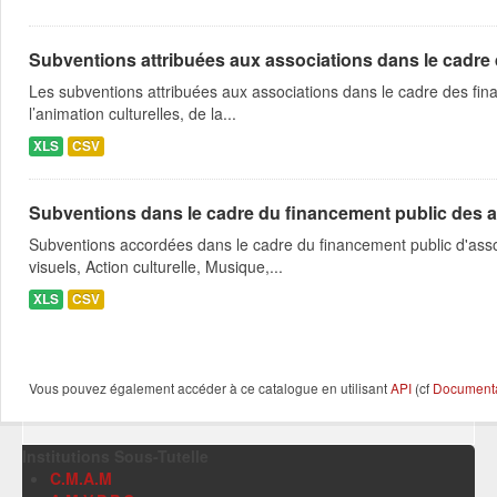
Subventions attribuées aux associations dans le cadre
Les subventions attribuées aux associations dans le cadre des fina
l’animation culturelles, de la...
XLS
CSV
Subventions dans le cadre du financement public des a
Subventions accordées dans le cadre du financement public d'asso
visuels, Action culturelle, Musique,...
XLS
CSV
Vous pouvez également accéder à ce catalogue en utilisant
API
(cf
Documentat
Institutions Sous-Tutelle
C.M.A.M