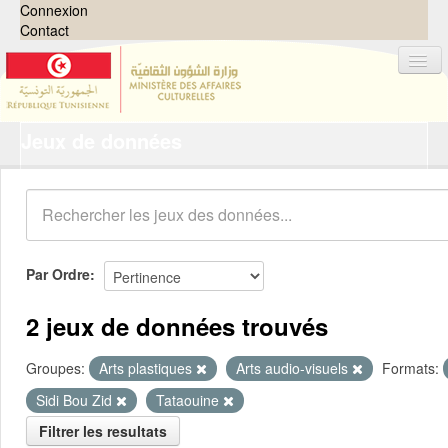
Connexion
Contact
Jeux de données
Jeux de données
Organisations
Groupes
Demandes
0
Par Ordre
À propos
2 jeux de données trouvés
Groupes:
Arts plastiques
Arts audio-visuels
Formats:
Sidi Bou Zid
Tataouine
Filtrer les resultats