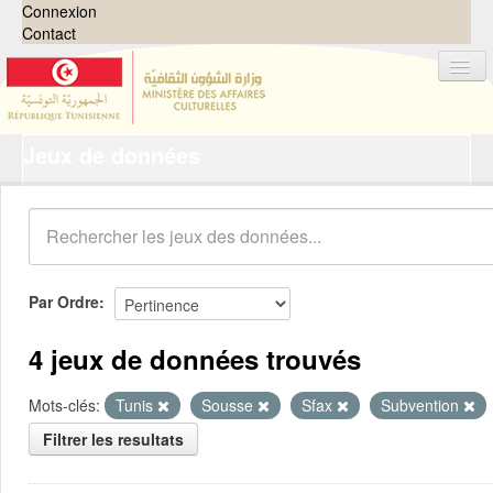
Connexion
Contact
Jeux de données
Jeux de données
Organisations
Groupes
Demandes
0
Par Ordre
À propos
4 jeux de données trouvés
Mots-clés:
Tunis
Sousse
Sfax
Subvention
Filtrer les resultats