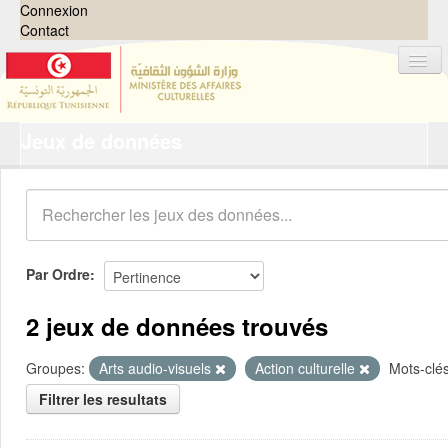
Connexion
Contact
Jeux de données
Jeux de données
Organisations
Groupes
Demandes
0
Par Ordre
À propos
2 jeux de données trouvés
Groupes:
Arts audio-visuels
Action culturelle
Mots-clés
Filtrer les resultats