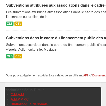
Subventions attribuées aux associations dans le cadre
Les subventions attribuées aux associations dans le cadre des fina
l’animation culturelles, de la...
XLS
CSV
Subventions dans le cadre du financement public des a
Subventions accordées dans le cadre du financement public d'asso
visuels, Action culturelle, Musique,...
XLS
CSV
Vous pouvez également accéder à ce catalogue en utilisant
API
(cf
Documentat
Institutions Sous-Tutelle
C.M.A.M
A.M.V.P.P.C
Bibliothèque Nationale