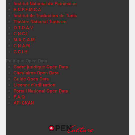
Institut National du Patrimoine
E.N.P.F.M.C.A
Institut de Traduction de Tunis
Théâtre National Tunisien
O.T.D.A.V
C.N.C.I
M.A.C.A.M
C.N.A.M
C.C.I.H
Politique Open Data
Cadre juridique Open Data
Circulaires Open Data
Guide Open Data
Licence d'utilisation
Portail National Open Data
F.A.Q
API CKAN