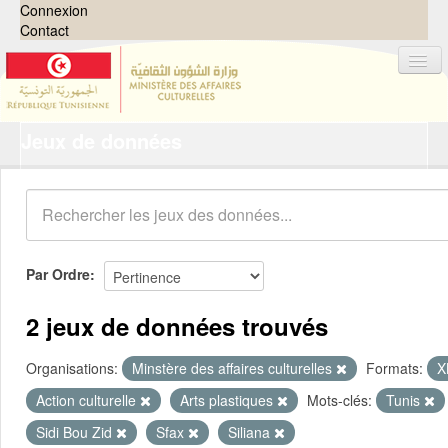
Connexion
Contact
Jeux de données
Jeux de données
Organisations
Groupes
Demandes
0
Par Ordre
À propos
2 jeux de données trouvés
Organisations:
Minstère des affaires culturelles
Formats:
X
Action culturelle
Arts plastiques
Mots-clés:
Tunis
Sidi Bou Zid
Sfax
Siliana