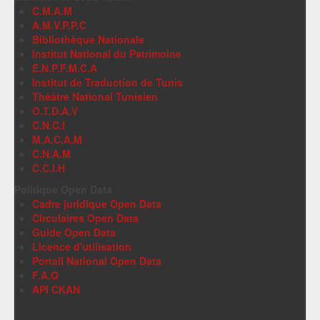
C.M.A.M
A.M.V.P.P.C
Bibliothèque Nationale
Institut National du Patrimoine
E.N.P.F.M.C.A
Institut de Traduction de Tunis
Théâtre National Tunisien
O.T.D.A.V
C.N.C.I
M.A.C.A.M
C.N.A.M
C.C.I.H
Politique Open Data
Cadre juridique Open Data
Circulaires Open Data
Guide Open Data
Licence d'utilisation
Portail National Open Data
F.A.Q
API CKAN