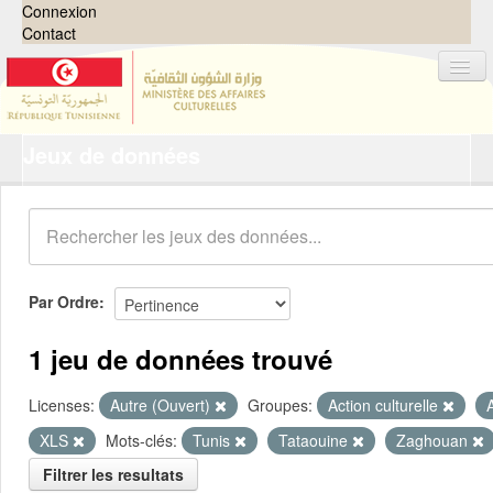
Connexion
Contact
Jeux de données
Jeux de données
Organisations
Groupes
Demandes
0
Par Ordre
À propos
1 jeu de données trouvé
Licenses:
Autre (Ouvert)
Groupes:
Action culturelle
XLS
Mots-clés:
Tunis
Tataouine
Zaghouan
Filtrer les resultats