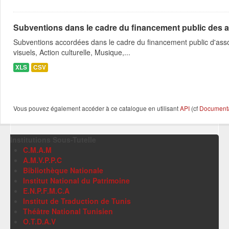
Subventions dans le cadre du financement public des a
Subventions accordées dans le cadre du financement public d'asso
visuels, Action culturelle, Musique,...
XLS
CSV
Vous pouvez également accéder à ce catalogue en utilisant
API
(cf
Documentat
Institutions Sous-Tutelle
C.M.A.M
A.M.V.P.P.C
Bibliothèque Nationale
Institut National du Patrimoine
E.N.P.F.M.C.A
Institut de Traduction de Tunis
Théâtre National Tunisien
O.T.D.A.V