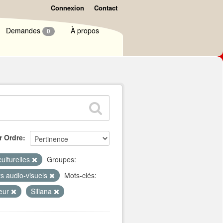
Connexion
Contact
Demandes
À propos
0
r Ordre
culturelles
Groupes:
ts audio-visuels
Mots-clés:
eur
Siliana