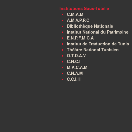
Institutions Sous-Tutelle
C.M.A.M
A.M.V.P.P.C
Bibliothèque Nationale
Institut National du Patrimoine
E.N.P.F.M.C.A
Institut de Traduction de Tunis
Théâtre National Tunisien
O.T.D.A.V
C.N.C.I
M.A.C.A.M
C.N.A.M
C.C.I.H