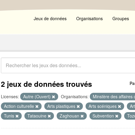
Jeux de données
Organisations
Groupes
2 jeux de données trouvés
Pa
Licenses:
Autre (Ouvert)
Organisations:
Minstère des affaires 
Action culturelle
Arts plastiques
Arts scéniques
Ar
Tunis
Tataouine
Zaghouan
Subvention
Toz