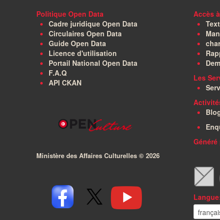
Politique Open Data
Accès à
Cadre juridique Open Data
Text
Circulaires Open Data
Manu
Guide Open Data
char
Licence d'utilisation
Rapp
Portail National Open Data
Dem
F.A.Q
Les Ser
API CKAN
Serv
Activit
Blo
Enq
Généré 
Ministère des Affaires Culturelles ©
2026
Langue